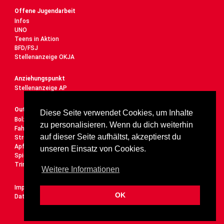
Offene Jugendarbeit
Infos
UNO
Teens in Aktion
BFD/FSJ
Stellenanzeige OKJA
Anziehungspunkt
Stellenanzeige AP
Outdoor
Diese Seite verwendet Cookies, um Inhalte
Bolzplatz
zu personalisieren. Wenn du dich weiterhin
Fahrrad-Service-Station
auf dieser Seite aufhältst, akzeptierst du
Street-Workout-Anlage
Apfelbaumparade
unseren Einsatz von Cookies.
Spielplatz
Trinkbrunnen
Weitere Informationen
Impressum
OK
Datenschutz