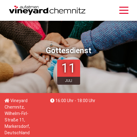
Gottesdienst
11
JULI
Vineyard
16:00 Uhr - 18:00 Uhr
Chemnitz,
Wilhelm-Firl-
Straße 11,
Markersdorf,
Deutschland