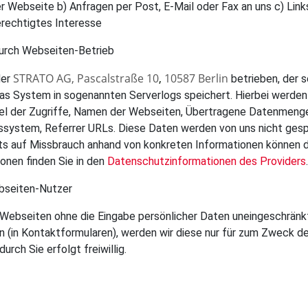
ser Webseite b) Anfragen per Post, E-Mail oder Fax an uns c) Li
erechtigtes Interesse
durch Webseiten-Betrieb
STRATO AG,
Pascalstraße 10
,
10587 Berlin
der
betrieben, der s
s System in sogenannten Serverlogs speichert. Hierbei werden
el der Zugriffe, Namen der Webseiten, Übertragene Datenmeng
ssystem, Referrer URLs. Diese Daten werden von uns nicht gesp
ts auf Missbrauch anhand von konkreten Informationen können d
onen finden Sie in den
Datenschutzinformationen des Providers
.
bseiten-Nutzer
 Webseiten ohne die Eingabe persönlicher Daten uneingeschränkt
in Kontaktformularen), werden wir diese nur für zum Zweck de
urch Sie erfolgt freiwillig.