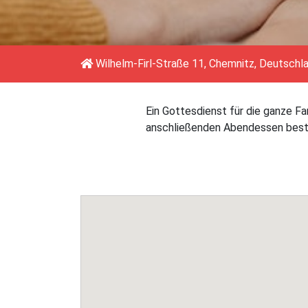
Wilhelm-Firl-Straße 11, Chemnitz, Deutschl
Ein Gottesdienst für die ganze Fam
anschließenden Abendessen beste