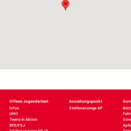
Offene Jugendarbeit
Anziehungspunkt
Out
Infos
Stellenanzeige AP
Bolz
UNO
Fahr
Teens in Aktion
Str
BFD/FSJ
Apf
Stellenanzeige OKJA
Spie