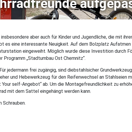
hrradfreunde aufgepa
, insbesondere aber auch für Kinder und Jugendliche, die mit ihr
bt es eine interessante Neuigkeit. Auf dem Bolzplatz Aufatmen 
turstation eingeweiht. Möglich wurde diese Investition durch F
r Programm „Stadtumbau Ost Chemnitz“.
 Für jedermann frei zugängig, sind diebstahlsicher Grundwerkzeu
eher und Hebewerkzeug für den Reifenwechsel an Stahlseien mon
t Your self-Angebot“ ab. Um die Montagefreundlichkeit zu erhöhe
hrrad mit dem Sattel eingehängt werden kann.
m Schrauben.