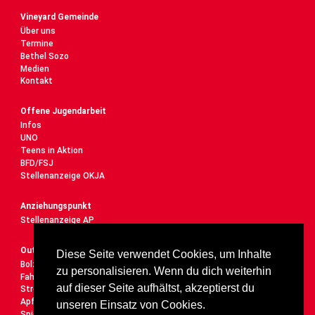
Vineyard Gemeinde
Über uns
Termine
Bethel Sozo
Medien
Kontakt
Offene Jugendarbeit
Infos
UNO
Teens in Aktion
BFD/FSJ
Stellenanzeige OKJA
Anziehungspunkt
Stellenanzeige AP
Outdoor
Diese Seite verwendet Cookies, um Inhalte
Bolzplatz
zu personalisieren. Wenn du dich weiterhin
Fahrrad-Service-Station
auf dieser Seite aufhältst, akzeptierst du
Street-Workout-Anlage
Apfelbaumparade
unseren Einsatz von Cookies.
Spielplatz