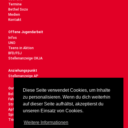
Termine
Bethel Sozo
Medien
Kontakt
Offene Jugendarbeit
Infos
UNO
Teens in Aktion
BFD/FSJ
Stellenanzeige OKJA
Anziehungspunkt
Stellenanzeige AP
Outdoor
Diese Seite verwendet Cookies, um Inhalte
Bolzplatz
zu personalisieren. Wenn du dich weiterhin
Fahrrad-Service-Station
auf dieser Seite aufhältst, akzeptierst du
Street-Workout-Anlage
Apfelbaumparade
unseren Einsatz von Cookies.
Spielplatz
Trinkbrunnen
Weitere Informationen